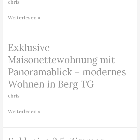
mit
chris
unverbaubarer
Weiterlesen »
Seesicht!
Exklusive
Exklusive
Maisonettewohnung
Maisonettewohnung mit
mit
Panoramablick – modernes
Panoramablick
Wohnen in Berg TG
–
modernes
chris
Wohnen
in
Weiterlesen »
Berg
TG
Exklusive