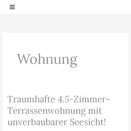
Zum
Inhalt
springen
Wohnung
Traumhafte 4.5-Zimmer-
Traumhafte
4.5-
Terrassenwohnung mit
Zimmer-
unverbaubarer Seesicht!
Terrassenwohnung