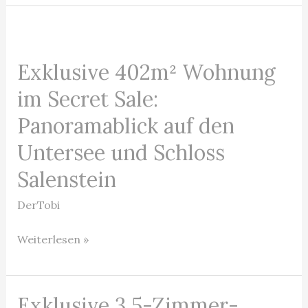
Exklusive
402m²
Exklusive 402m² Wohnung
Wohnung
im
im Secret Sale:
Secret
Panoramablick auf den
Sale:
Untersee und Schloss
Panoramablick
auf
Salenstein
den
DerTobi
Untersee
und
Weiterlesen »
Schloss
Salenstein
Exklusive 3.5-Zimmer-
Exklusive