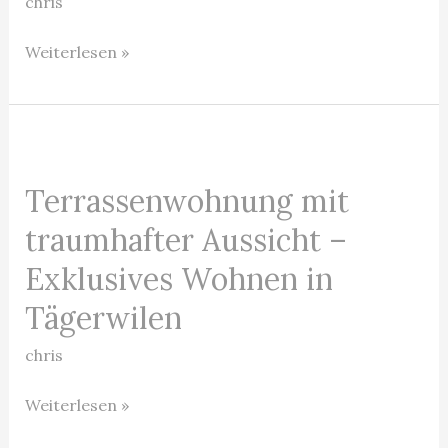
in
chris
Ermatingen
Weiterlesen »
Terrassenwohnung
mit
Terrassenwohnung mit
traumhafter
Aussicht
traumhafter Aussicht –
–
Exklusives Wohnen in
Exklusives
Tägerwilen
Wohnen
in
chris
Tägerwilen
Weiterlesen »