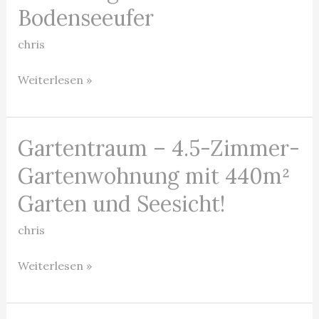
–
Bodenseeufer
Erstbezug
chris
am
südlichen
Weiterlesen »
Bodenseeufer
Gartentraum – 4.5-Zimmer-
Gartentraum
–
Gartenwohnung mit 440m²
4.5-
Garten und Seesicht!
Zimmer-
Gartenwohnung
chris
mit
Weiterlesen »
440m²
Garten
und