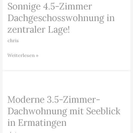
Sonnige 4.5-Zimmer
Sonnige
Seesicht!
4.5-
Dachgeschosswohnung in
Zimmer
zentraler Lage!
Dachgeschosswohnung
in
chris
zentraler
Weiterlesen »
Lage!
Moderne
3.5-
Moderne 3.5-Zimmer-
Zimmer-
Dachwohnung
Dachwohnung mit Seeblick
mit
in Ermatingen
Seeblick