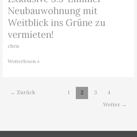
3.5-
Neubauwohnung mit
Zimmer-
Weitblick ins Grüne zu
Neubauwohnung
vermieten!
mit
Weitblick
chris
ins
Grüne
Weiterlesen »
zu
vermieten!
←
Zurück
1
2
3
4
Weiter
→