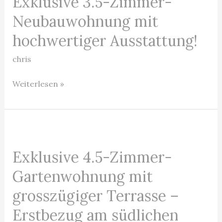
Exklusive 3.5-Zimmer-
3.5-
Neubauwohnung mit
Zimmer-
hochwertiger Ausstattung!
Neubauwohnung
mit
chris
hochwertiger
Weiterlesen »
Ausstattung!
Exklusive
4.5-
Exklusive 4.5-Zimmer-
Zimmer-
Gartenwohnung
Gartenwohnung mit
mit
grosszügiger Terrasse –
grosszügiger
Erstbezug am südlichen
Terrasse