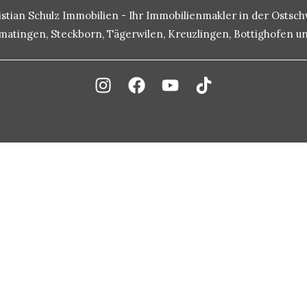
istian Schulz Immobilien - Ihr Immobilienmakler in der Ostsch
rmatingen, Steckborn, Tägerwilen, Kreuzlingen, Bottighofen