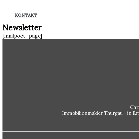
KONTAKT
Newsletter
[mailpoet_page]
Chr
Immobilienmakler Thurgau - in E