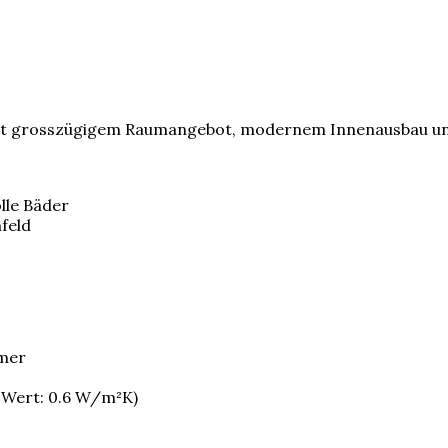
mit grosszügigem Raumangebot, modernem Innenausbau und
lle Bäder
feld
mmer
-Wert: 0.6 W/m²K)