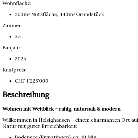
Wohnfläche:
203m² Nutzfläche, 443m² Grundstück
Zimmer:
5½
Baujahr:
2025
Kaufpreis:
CHF 1'225'000
Beschreibung
Wohnen mit Weitblick – ruhig, naturnah & modern
Willkommen in Helsighausen – einem charmanten Ort auf
Natur mit guter Erreichbarkeit:
Bodensee (Ermatingen): ca. 10 Min.