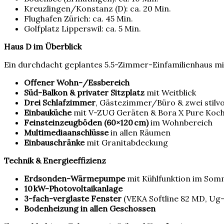
Kreuzlingen/Konstanz (D): ca. 20 Min.
Flughafen Zürich: ca. 45 Min.
Golfplatz Lipperswil: ca. 5 Min.
Haus D im Überblick
Ein durchdacht geplantes 5.5-Zimmer-Einfamilienhaus 
Offener Wohn-/Essbereich
Süd-Balkon & privater Sitzplatz
mit Weitblick
Drei Schlafzimmer
, Gästezimmer/Büro & zwei stilvo
Einbauküche
mit V-ZUG Geräten & Bora X Pure Koch
Feinsteinzeugböden (60×120 cm)
im Wohnbereich
Multimediaanschlüsse
in allen Räumen
Einbauschränke
mit Granitabdeckung
Technik & Energieeffizienz
Erdsonden-Wärmepumpe
mit Kühlfunktion im So
10 kW-Photovoltaikanlage
3-fach-verglaste Fenster
(VEKA Softline 82 MD, Ug
Bodenheizung in allen Geschossen