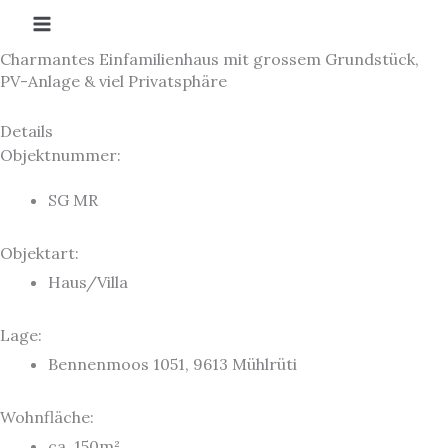
Zum
Inhalt
Charmantes Einfamilienhaus mit grossem Grundstück,
springen
PV-Anlage & viel Privatsphäre
Details
Objektnummer:
SG MR
Objektart:
Haus/Villa
Lage:
Bennenmoos 1051, 9613 Mühlrüti
Wohnfläche:
ca. 150m²